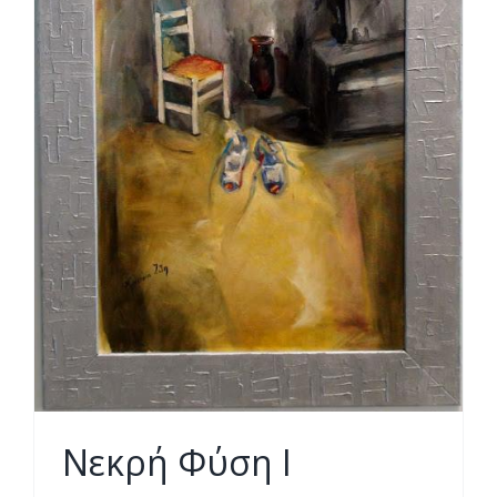
Νεκρή Φύση Ι